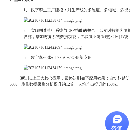
1、
数字孪生工厂建模
：
对生产线的多维度、多领域、多视
2、
实现制造执行系统与
ERP
功能的整合：以实时数据为依
设施，增加财务系统数据功能，关联供应链管理
(SCM)
系统
3、
数字孪生体
+
工业
AI+5G
创新应用
通过以上三大核心应用，最终达到如下应用效果：自动纠错防
38%
，质量数据采集分析提升约
12
倍，人均产出提升约
160%
。