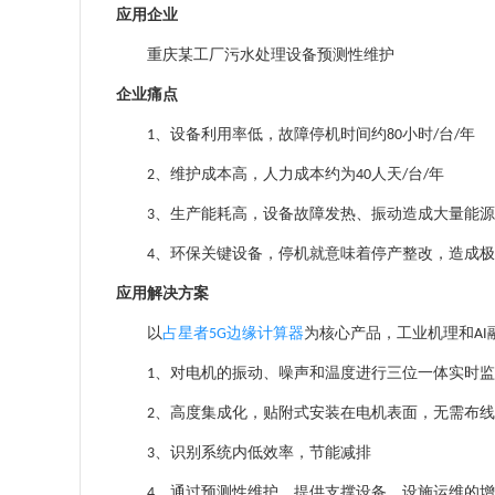
应用企业
重庆某工厂污水处理设备预测性维护
企业痛点
、设备利用率低，故障停机时间约
小时
台
年
1
80
/
/
、维护成本高，人力成本约为
人天
台
年
2
40
/
/
、生产能耗高，设备故障发热、振动造成大量能源
3
、环保关键设备，停机就意味着停产整改，造成极
4
应用解决方案
以
占星者
边缘计算器
为核心产品，工业机理和
5G
AI
、对电机的振动、噪声和温度进行三位一体实时监
1
、高度集成化，贴附式安装在电机表面，无需布线
2
、识别系统内低效率，节能减排
3
、通过预测性维护，提供支撑设备、设施运维的增
4