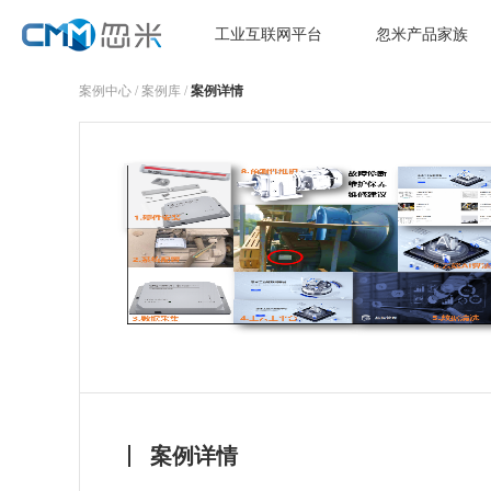
工业互联网平台
忽米产品家族
案例中心
/
案例库
/
案例详情
案例详情