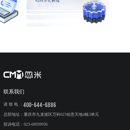
联系我们
400-644-6886
请 致 电 ：
总部地址
：
重庆市九龙坡区万科023创意天地4栋3单元
投诉电话：
023-68939936