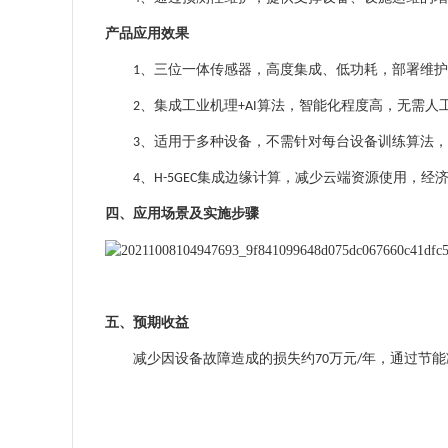
产品应用效果
、三位一体传感器，高度集成、低功耗，部署维护
1
、集成工业机理
算法，智能化程度高，无需人
2
+AI
、适用于多种设备，不需针对每台设备训练算法，
3
、
集成边缘计算，减少云端资源使用，经
4
H-5GEC
四、应用场景及实施步骤
五、预期收益
减少因设备故障造成的损失约
万元
年，通过节能
7
0
/