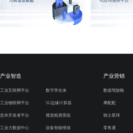
产业智造
产业营销
工业互联网平台
数字孪生体
数据驾驶舱
工业物联网平台
5G边缘计算器
摩配配
忽米开发者平台
视觉检测系统
骑士星球
工业大数据中心
设备智能维保
零售通