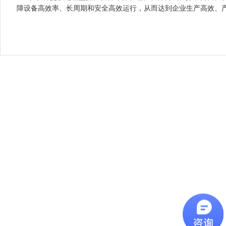
障设备高效率、长周期和安全高效运行，从而达到企业生产高效、