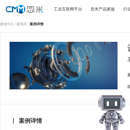
工业互联网平台
忽米产品家族
行
案例中心
/
案例库
/
案例详情
案例详情