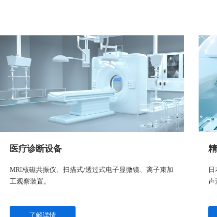
医疗诊断设备
精
MRI核磁共振仪、扫描式/透过式电子显微镜、离子束加
日
工观察装置。
声
了解详情