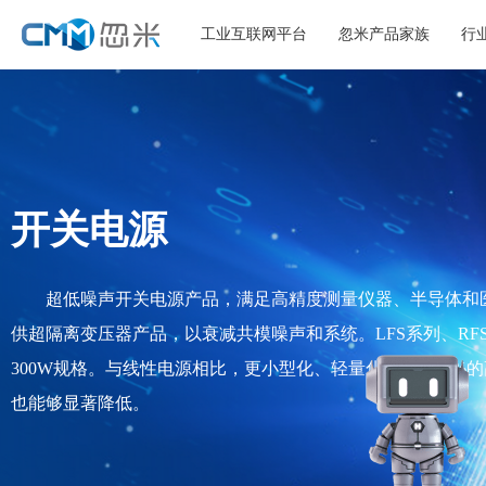
工业互联网平台
忽米产品家族
行
开关电源
超低噪声开关电源产品，满足高精度测量仪器、半导体和
供超隔离变压器产品，以衰减共模噪声和系统。LFS系列、RFS系
300W规格。与线性电源相比，更小型化、轻量化、实现80%
也能够显著降低。