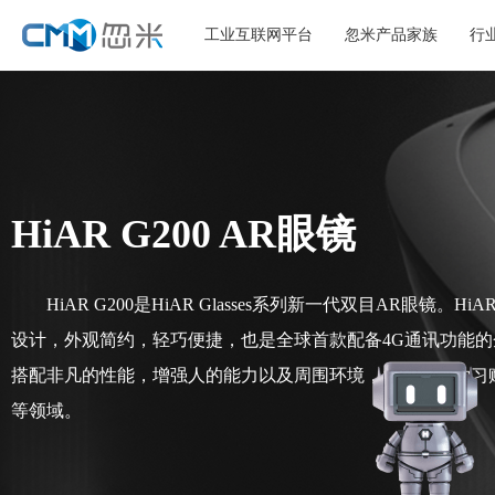
工业互联网平台
忽米产品家族
行
HiAR G200 AR眼镜
hello~忽米【物联感知平台】提
供设备快速接入、高并发数据通
信等物联网平台服务，赶快
了解
HiAR G200是HiAR Glasses系列新一代双目AR眼镜。H
一下
设计，外观简约，轻巧便捷，也是全球首款配备4G通讯功能
搭配非凡的性能，增强人的能力以及周围环境，为工作、学习
等领域。