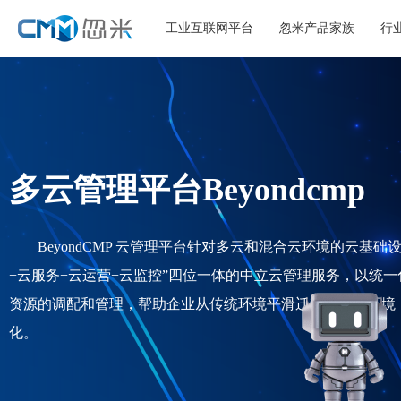
工业互联网平台
忽米产品家族
行
多云管理平台Beyondcmp
BeyondCMP 云管理平台针对多云和混合云环境的云基
+云服务+云运营+云监控”四位一体的中立云管理服务，以统
资源的调配和管理，帮助企业从传统环境平滑迁移到多云环境
化。