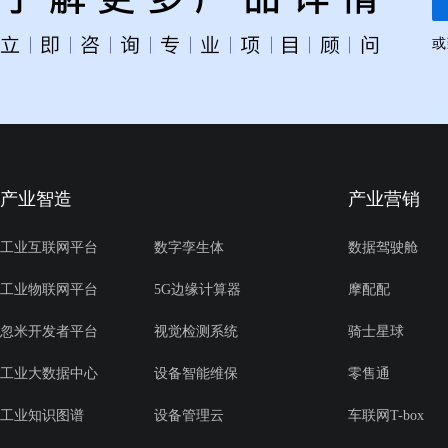
或
产业智造
产业营销
工业互联网平台
数字孪生体
数据驾驶舱
工业物联网平台
5G边缘计算器
摩配配
忽米开发者平台
视觉检测系统
骑士星球
工业大数据中心
设备智能维保
零售通
工业知识图谱
设备管理云
车联网T-box