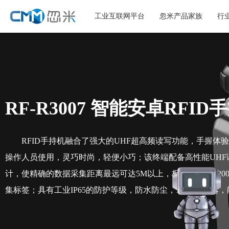
工业互联网平台
忽米产品家族
行
RF-R3007 智能安卓RFID
RFID手持机融合了强大的UHF超高频读写功能，手握体
操作人员使用，灵巧时尚，轻便小巧；该终端配备高性能UHF
计，使精确的数据采集距离最远可达5M以上，标签识速率≥20
集标签；具有工业IP65的防护等级，防水防尘，1.2米抗摔落