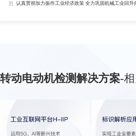
认真贯彻加力振作工业经济政策 全力巩固机械工业回升向.
转动电动机检测解决方案
-
相