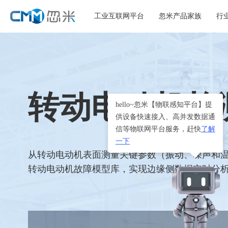
工业互联网平台
忽米产品家族
行
转动电动机检
hello~忽米【物联感知平台】提
供设备快速接入、高并发数据通
信等物联网平台服务，赶快
了解
一下
从转动电动机表面测量关键参数（振动、噪声和温
转动电动机故障模型库，实现边缘侧数据实时分