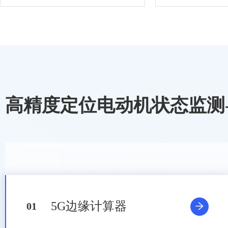
高精度定位电动机状态监测
5G边缘计算器
0
1