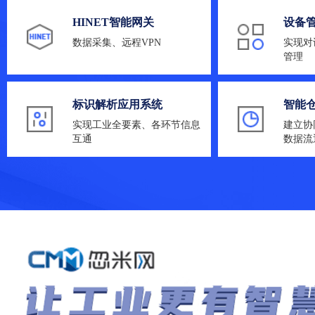
HINET智能网关
设备
数据采集、远程VPN
实现对
管理
标识解析应用系统
智能
实现工业全要素、各环节信息
建立协
互通
数据流