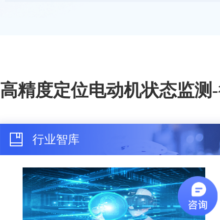
高精度定位电动机状态监测
-
行业智库