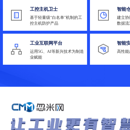
工控主机卫士
智能
基于轻量级“白名单”机制的工
建立协
控主机防护产品
数据流
工业互联网平台
智能安
运用5G、AI等新兴技术为制造
高性能
业赋能