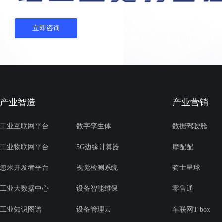
立即咨询
产业智造
产业营销
工业互联网平台
数字孪生体
数据驾驶舱
工业物联网平台
5G边缘计算器
摩配配
忽米开发者平台
视觉检测系统
骑士星球
工业大数据中心
设备智能维保
零售通
工业知识图谱
设备管理云
车联网T-box