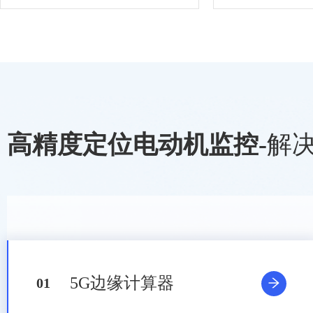
高精度定位电动机监控
-
解
5G边缘计算器
0
1