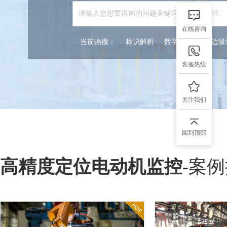
在线咨询
当前热搜：
标识解析
数字孪生
5G边
客服热线
关注我们
回到顶部
高精度定位电动机监控
-
案例