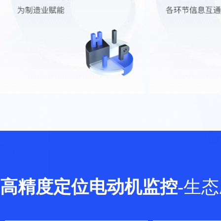
高精度定位电动机监控
-
生态