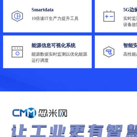
Smartdata
5G边
10倍速IT生产力提升工具
实时监
设备故
能源信息可视化系统
智能安
能源数据实时监测以优化能源
高性能
运行调度