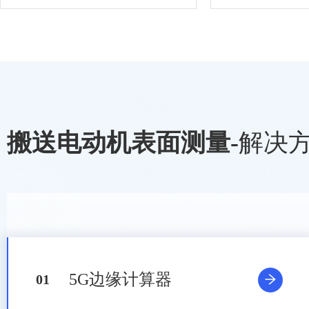
搬送电动机表面测量
-
解决
5G边缘计算器
0
1