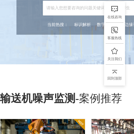
在线咨询
当前热搜：
标识解析
数字孪生
5G边
客服热线
关注我们
回到顶部
输送机噪声监测
-
案例推荐