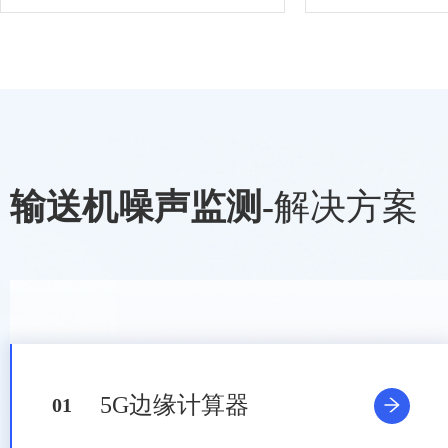
输送机噪声监测
-
解决方案
5G边缘计算器
0
1