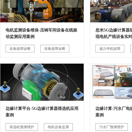
电机监测设备维保-压铸车间设备在线振
忽米5G边缘计算器
动监测应用案例
现电机产线设备实
设备故障诊断
设备故障诊断
减少停机故障
边缘计算平台-5G边缘计算器筛选机应用
边缘计算-污水厂电
案例
案例
筛选机预测维护
电机设备监测
污水厂预测维护