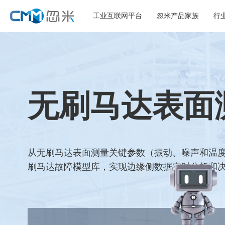
工业互联网平台
忽米产品家族
行
无刷马达表面
从无刷马达表面测量关键参数（振动、噪声和温度
刷马达故障模型库，实现边缘侧数据实时分析和