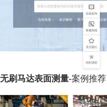
在线咨询
当前热搜：
标识解析
数字孪生
5G边
客服热线
关注我们
回到顶部
无刷马达表面测量
-
案例推荐