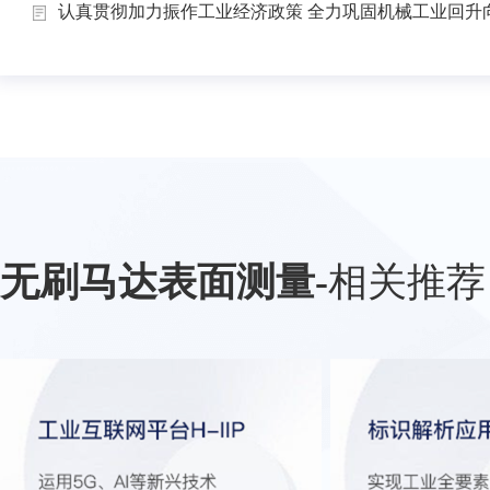
认真贯彻加力振作工业经济政策 全力巩固机械工业回升向.
无刷马达表面测量
-
相关推荐