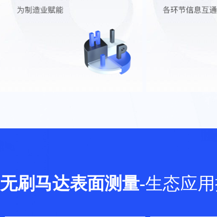
无刷马达表面测量
-
生态应用