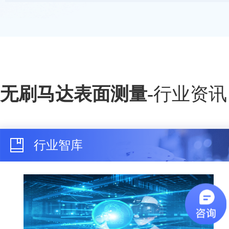
无刷马达表面测量
-
行业资讯
行业智库