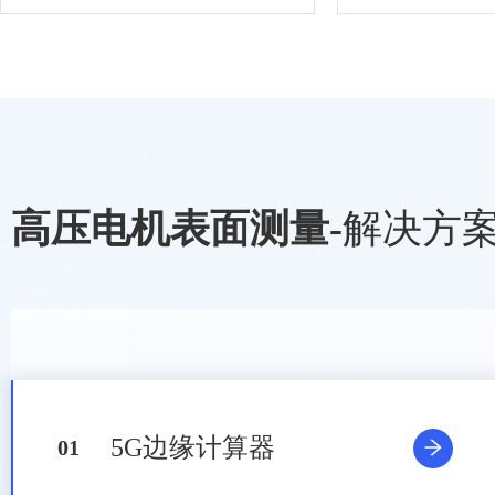
高压电机表面测量
-
解决方
5G边缘计算器
0
1