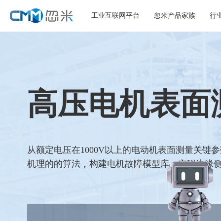
工业互联网平台
忽米产品家族
行
高压电机表面
从额定电压在1000V以上的电动机表面测量关键
机理的的算法，构建电机故障模型库，实现边缘
预防。