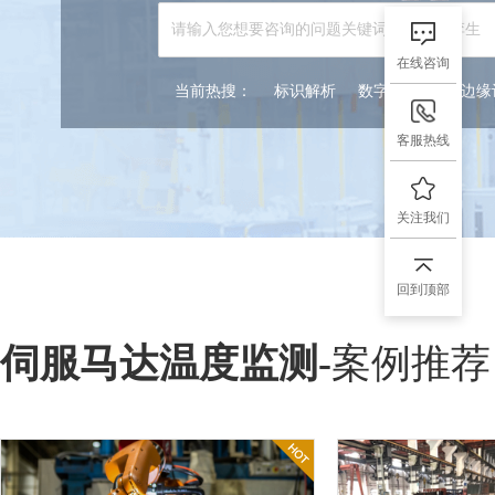
在线咨询
当前热搜：
标识解析
数字孪生
5G边
客服热线
关注我们
回到顶部
伺服马达温度监测
-
案例推荐