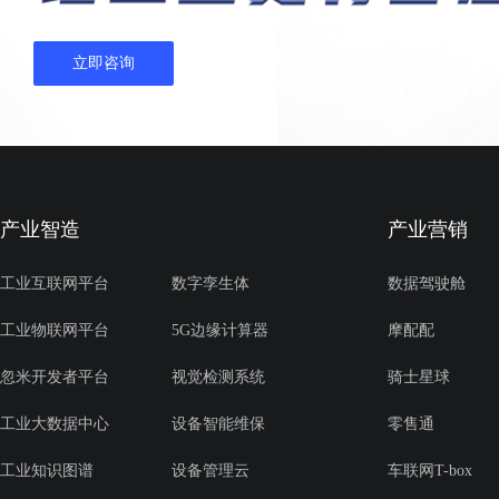
立即咨询
产业智造
产业营销
工业互联网平台
数字孪生体
数据驾驶舱
工业物联网平台
5G边缘计算器
摩配配
忽米开发者平台
视觉检测系统
骑士星球
工业大数据中心
设备智能维保
零售通
工业知识图谱
设备管理云
车联网T-box