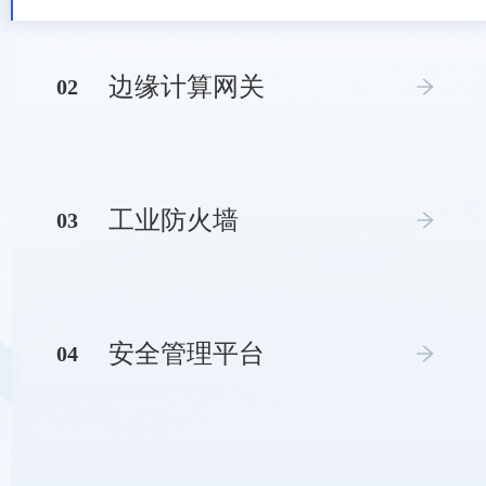
边缘计算网关
0
2
工业防火墙
0
3
安全管理平台
0
4