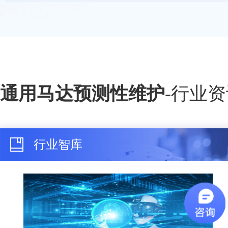
通用马达预测性维护
-
行业资
行业智库