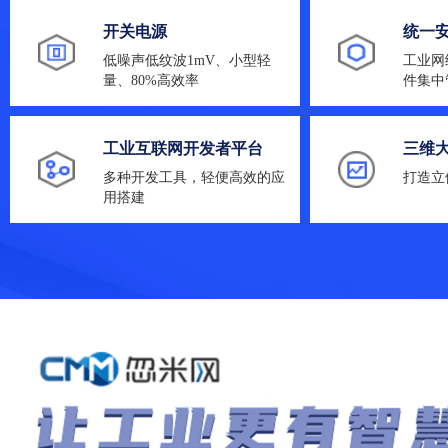
开关电源
统一
低噪声低纹波1mV、小型轻
工业网
量、80%高效率
件集中
工业互联网开发者平台
三维
多种开发工具，轻便高效的应
打造立
用搭建