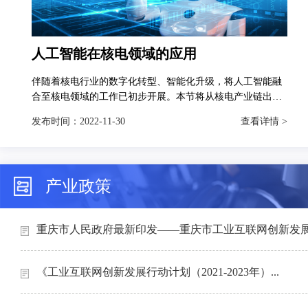
人工智能在核电领域的应用
伴随着核电行业的数字化转型、智能化升级，将人工智能融
合至核电领域的工作已初步开展。本节将从核电产业链出
发，分别对人工智能技术在智慧矿山、智能设计、智能制造
发布时间：
2022-11-30
查看详情 >
和智能运维4个场景下的典型应用进行介绍。
产业政策
重庆市人民政府最新印发——重庆市工业互联网创新发展行
《工业互联网创新发展行动计划（2021-2023年）...