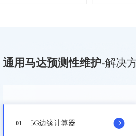
通用马达预测性维护
-
解决
5G边缘计算器
0
1