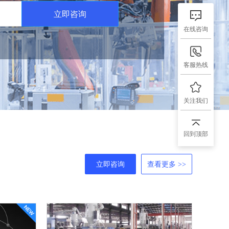
立即咨询
在线咨询
客服热线
关注我们
回到顶部
立即咨询
查看更多 >>