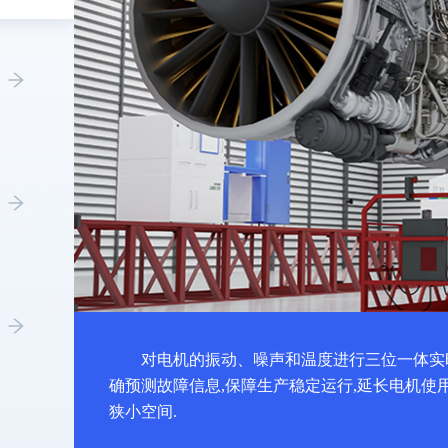
对电机的振动、噪声和温度进行三位一体实
确预测故障信息,保障生产稳定运行,延长电机使
狭小空间.