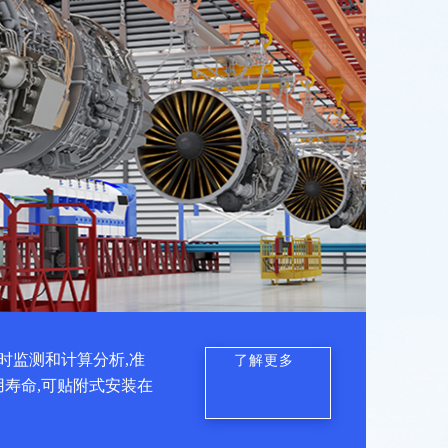
时监测和计算分析,准
了解更多
用寿命,可贴附式安装在