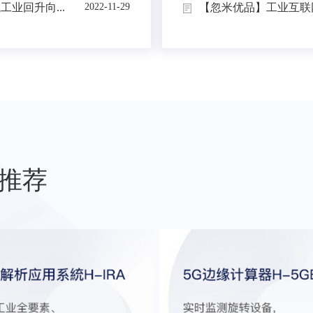
业回升向...
【忽米优品】工业互联网
2022-11-29
推荐