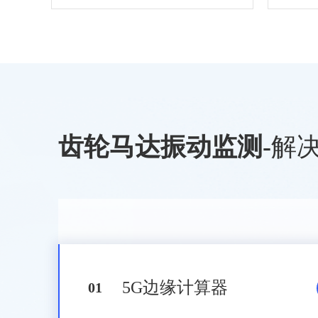
齿轮马达振动监测
-
解
5G边缘计算器
0
1