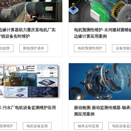
G边缘计算器助力重庆某电机厂实
电机预测性维护-水河建材圆锥破
产线设备实时维护
边缘计算应用案例
机故障
降低维护成本
电机预测性维护
设备智能
算-污水厂电机设备监测维护应用
振动检测-振动监测传感器-轴承
测应用案例
预测维护
电机设备监测
轴承运转监测
电机设备监