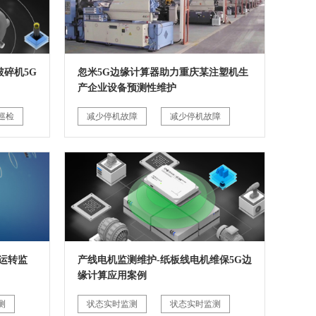
碎机5G
忽米5G边缘计算器助力重庆某注塑机生
产企业设备预测性维护
巡检
减少停机故障
减少停机故障
运转监
产线电机监测维护-纸板线电机维保5G边
缘计算应用案例
测
状态实时监测
状态实时监测