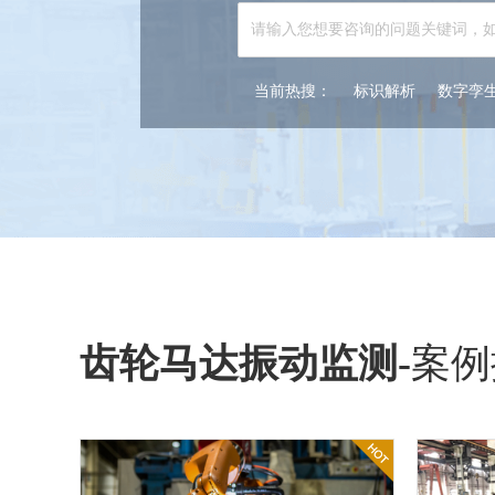
当前热搜：
标识解析
数字孪
齿轮马达振动监测
-
案例