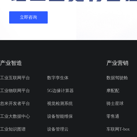
立即咨询
产业智造
产业营销
工业互联网平台
数字孪生体
数据驾驶舱
工业物联网平台
5G边缘计算器
摩配配
忽米开发者平台
视觉检测系统
骑士星球
工业大数据中心
设备智能维保
零售通
工业知识图谱
设备管理云
车联网T-box