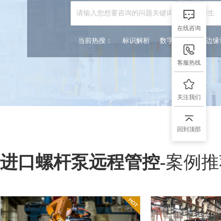
在线咨询
当前热搜：
标识解析
数字孪生
5G边
客服热线
关注我们
回到顶部
进口螺杆泵远程管控
-
案例推