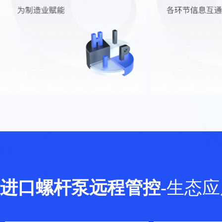
进口螺杆泵远程管控
-
生态应