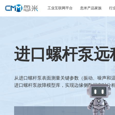
工业互联网平台
忽米产品家族
行
进口螺杆泵远
从进口螺杆泵表面测量关键参数（振动、噪声和温
进口螺杆泵故障模型库，实现边缘侧数据实时分