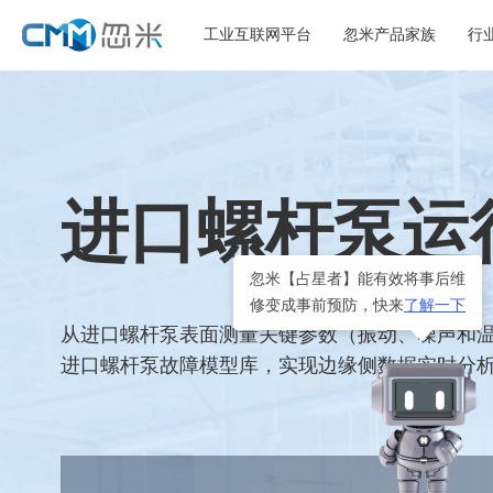
工业互联网平台
忽米产品家族
行
进口螺杆泵运
忽米【占星者】能有效将事后维
修变成事前预防，快来
了解一下
从进口螺杆泵表面测量关键参数（振动、噪声和温
进口螺杆泵故障模型库，实现边缘侧数据实时分