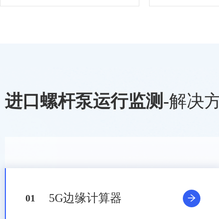
进口螺杆泵运行监测
-
解决
5G边缘计算器
0
1