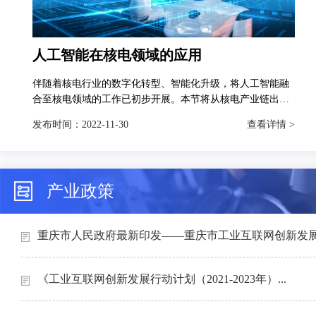
人工智能在核电领域的应用
伴随着核电行业的数字化转型、智能化升级，将人工智能融
合至核电领域的工作已初步开展。本节将从核电产业链出
发，分别对人工智能技术在智慧矿山、智能设计、智能制造
发布时间：
2022-11-30
查看详情 >
和智能运维4个场景下的典型应用进行介绍。
产业政策
重庆市人民政府最新印发——重庆市工业互联网创新发展行
《工业互联网创新发展行动计划（2021-2023年）...