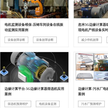
电机监测设备维保-压铸车间设备在线振
忽米5G边缘计算器
动监测应用案例
现电机产线设备实
设备故障诊断
设备故障诊断
减少停机故障
边缘计算平台-5G边缘计算器筛选机应用
边缘计算-污水厂电
案例
案例
筛选机预测维护
电机设备监测
污水厂预测维护