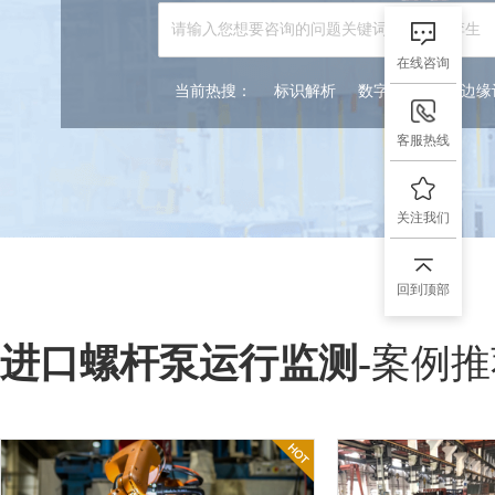
在线咨询
当前热搜：
标识解析
数字孪生
5G边
客服热线
关注我们
回到顶部
进口螺杆泵运行监测
-
案例推