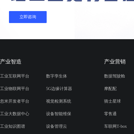
立即咨询
产业智造
产业营销
工业互联网平台
数字孪生体
数据驾驶舱
工业物联网平台
5G边缘计算器
摩配配
忽米开发者平台
视觉检测系统
骑士星球
工业大数据中心
设备智能维保
零售通
工业知识图谱
设备管理云
车联网T-box