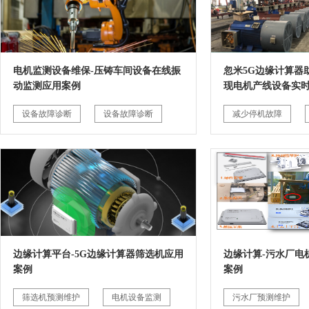
电机监测设备维保-压铸车间设备在线振
忽米5G边缘计算器
动监测应用案例
现电机产线设备实
设备故障诊断
设备故障诊断
减少停机故障
边缘计算平台-5G边缘计算器筛选机应用
边缘计算-污水厂电
案例
案例
筛选机预测维护
电机设备监测
污水厂预测维护