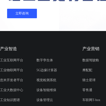
立即咨询
产业智造
产业营销
工业互联网平台
数字孪生体
数据驾驶舱
工业物联网平台
5G边缘计算器
摩配配
忽米开发者平台
视觉检测系统
骑士星球
工业大数据中心
设备智能维保
零售通
工业知识图谱
设备管理云
车联网T-box