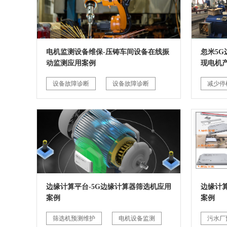
电机监测设备维保-压铸车间设备在线振
忽米5
动监测应用案例
现电机
设备故障诊断
设备故障诊断
减少停
边缘计算平台-5G边缘计算器筛选机应用
边缘计
案例
案例
筛选机预测维护
电机设备监测
污水厂