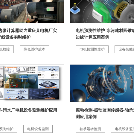
G边缘计算器助力重庆某电机厂实
电机预测性维护-水河建材圆锥破
产线设备实时维护
边缘计算应用案例
机故障
降低维护成本
电机预测性维护
设备智能
算-污水厂电机设备监测维护应用
振动检测-振动监测传感器-轴承
测应用案例
预测维护
电机设备监测
轴承运转监测
电机设备监