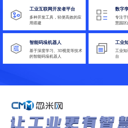
工业互联网开发者平台
数字
多种开发工具，轻便高效的应
专注于
用搭建
慧园区
智能码垛机器人
工业
基于深度学习、3D视觉等技术
工业知
的智能码垛机器人
台