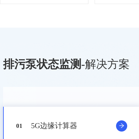
排污泵状态监测
-
解决方案
5G边缘计算器
0
1