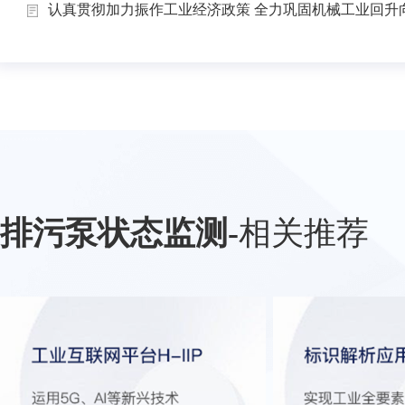
认真贯彻加力振作工业经济政策 全力巩固机械工业回升向.
排污泵状态监测
-
相关推荐