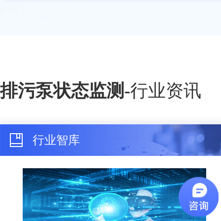
排污泵状态监测
-
行业资讯
行业智库