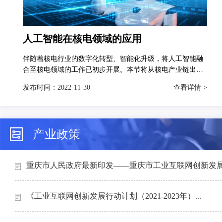
人工智能在核电领域的应用
伴随着核电行业的数字化转型、智能化升级，将人工智能融
合至核电领域的工作已初步开展。本节将从核电产业链出
发，分别对人工智能技术在智慧矿山、智能设计、智能制造
发布时间：
2022-11-30
查看详情 >
和智能运维4个场景下的典型应用进行介绍。
产业政策
重庆市人民政府最新印发——重庆市工业互联网创新发展行
《工业互联网创新发展行动计划（2021-2023年）...