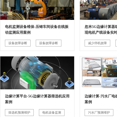
电机监测设备维保-压铸车间设备在线振
忽米5G边缘计算器
动监测应用案例
现电机产线设备实
设备故障诊断
设备故障诊断
减少停机故障
边缘计算平台-5G边缘计算器筛选机应用
边缘计算-污水厂电
案例
案例
筛选机预测维护
电机设备监测
污水厂预测维护