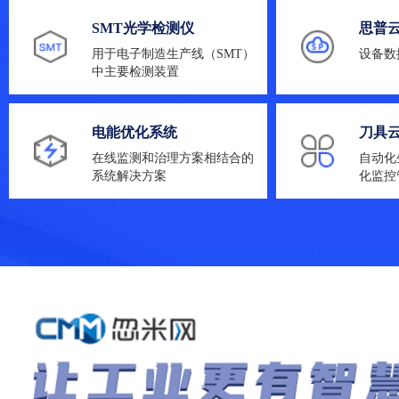
SMT光学检测仪
思普
用于电子制造生产线（SMT）
设备数
中主要检测装置
电能优化系统
刀具
在线监测和治理方案相结合的
自动化
系统解决方案
化监控