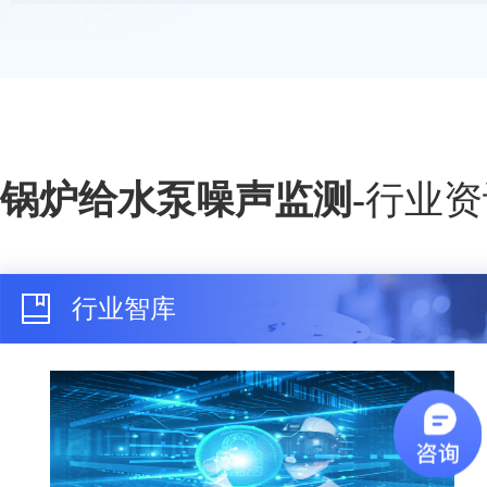
锅炉给水泵噪声监测
-
行业资
行业智库