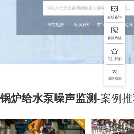
在线咨询
当前热搜：
标识解析
数字孪生
5G边
客服热线
关注我们
回到顶部
锅炉给水泵噪声监测
-
案例推