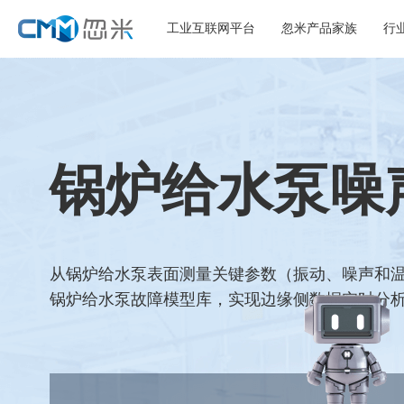
工业互联网平台
忽米产品家族
行
锅炉给水泵噪
从锅炉给水泵表面测量关键参数（振动、噪声和温
锅炉给水泵故障模型库，实现边缘侧数据实时分