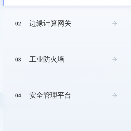
边缘计算网关
0
2
工业防火墙
0
3
安全管理平台
0
4