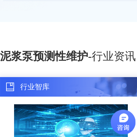
泥浆泵预测性维护
-
行业资讯
行业智库