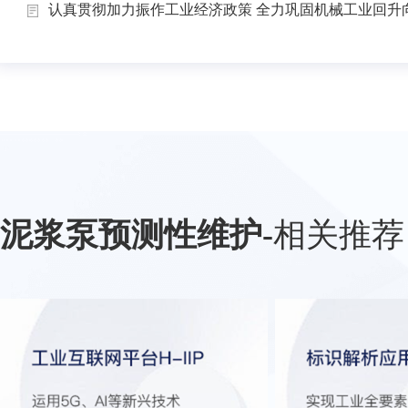
认真贯彻加力振作工业经济政策 全力巩固机械工业回升向.
泥浆泵预测性维护
-
相关推荐