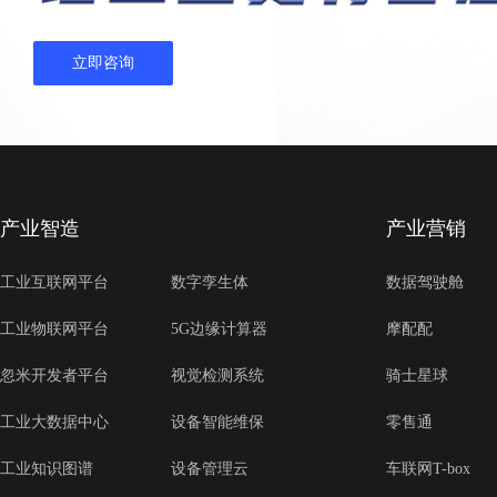
立即咨询
产业智造
产业营销
工业互联网平台
数字孪生体
数据驾驶舱
工业物联网平台
5G边缘计算器
摩配配
忽米开发者平台
视觉检测系统
骑士星球
工业大数据中心
设备智能维保
零售通
工业知识图谱
设备管理云
车联网T-box