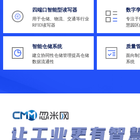
四端口智能型读写器
数字
用于仓储、物流、交通等行业
专注于
RFID读写器
慧园区
智能仓储系统
质量
建立协同性仓储管理提高仓储
面向制
数据流通性
系统