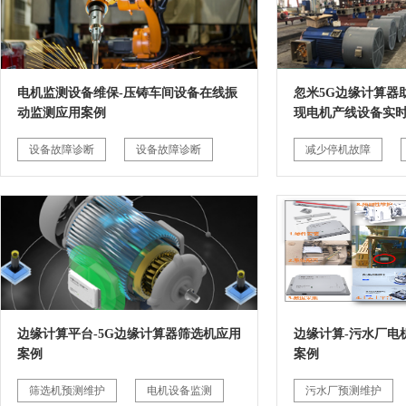
电机监测设备维保-压铸车间设备在线振
忽米5G边缘计算器
动监测应用案例
现电机产线设备实
设备故障诊断
设备故障诊断
减少停机故障
边缘计算平台-5G边缘计算器筛选机应用
边缘计算-污水厂电
案例
案例
筛选机预测维护
电机设备监测
污水厂预测维护