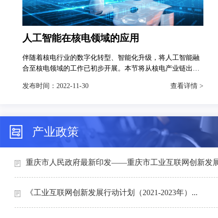
人工智能在核电领域的应用
伴随着核电行业的数字化转型、智能化升级，将人工智能融
合至核电领域的工作已初步开展。本节将从核电产业链出
发，分别对人工智能技术在智慧矿山、智能设计、智能制造
发布时间：
2022-11-30
查看详情 >
和智能运维4个场景下的典型应用进行介绍。
产业政策
重庆市人民政府最新印发——重庆市工业互联网创新发展行
《工业互联网创新发展行动计划（2021-2023年）...