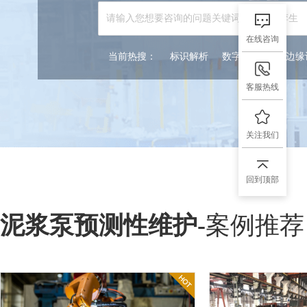
在线咨询
当前热搜：
标识解析
数字孪生
5G边
客服热线
关注我们
回到顶部
泥浆泵预测性维护
-
案例推荐