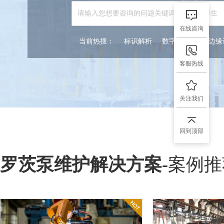
在线咨询
当前热搜：
标识解析
数字孪生
5G边
客服热线
关注我们
回到顶部
罗茨泵维护解决方案
-
案例推