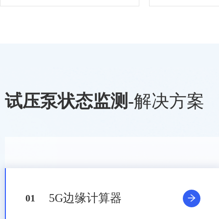
试压泵状态监测
-
解决方案
5G边缘计算器
0
1