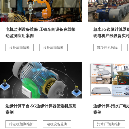
电机监测设备维保-压铸车间设备在线振
忽米5G边缘计算器
动监测应用案例
现电机产线设备实
设备故障诊断
设备故障诊断
减少停机故障
边缘计算平台-5G边缘计算器筛选机应用
边缘计算-污水厂电
案例
案例
筛选机预测维护
电机设备监测
污水厂预测维护