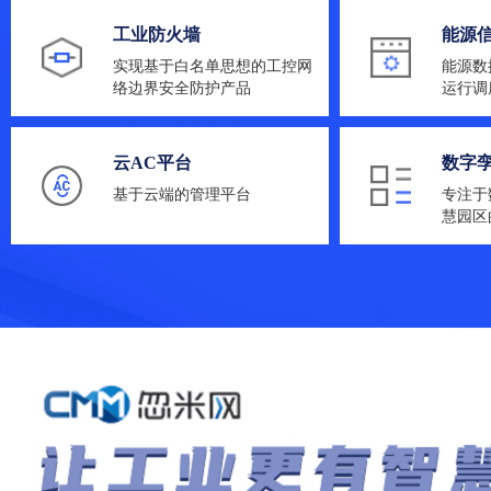
工业防火墙
能源
实现基于白名单思想的工控网
能源数
络边界安全防护产品
运行调
云AC平台
数字
基于云端的管理平台
专注于
慧园区