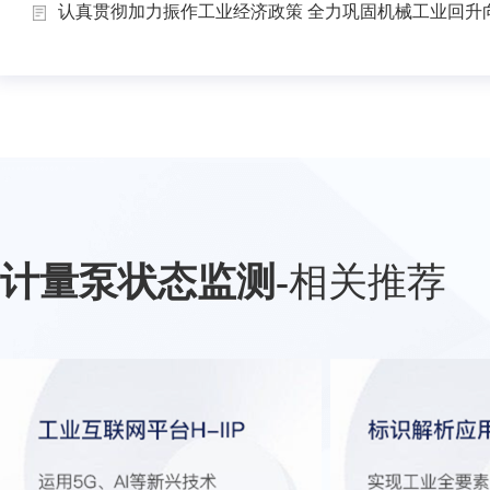
认真贯彻加力振作工业经济政策 全力巩固机械工业回升向.
计量泵状态监测
-
相关推荐