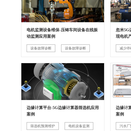
电机监测设备维保-压铸车间设备在线振
忽米5
动监测应用案例
现电机
设备故障诊断
设备故障诊断
减少停
边缘计算平台-5G边缘计算器筛选机应用
边缘计
案例
案例
筛选机预测维护
电机设备监测
污水厂