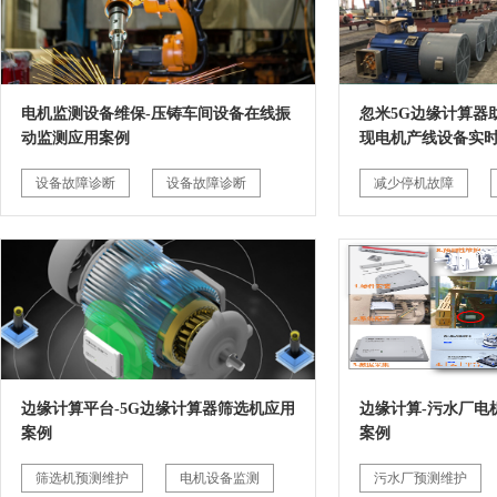
电机监测设备维保-压铸车间设备在线振
忽米5G边缘计算器
动监测应用案例
现电机产线设备实
设备故障诊断
设备故障诊断
减少停机故障
边缘计算平台-5G边缘计算器筛选机应用
边缘计算-污水厂电
案例
案例
筛选机预测维护
电机设备监测
污水厂预测维护