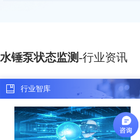
水锤泵状态监测
-
行业资讯
行业智库