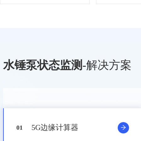
水锤泵状态监测
-
解决方案
5G边缘计算器
0
1