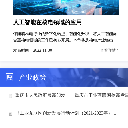
人工智能在核电领域的应用
伴随着核电行业的数字化转型、智能化升级，将人工智能融
合至核电领域的工作已初步开展。本节将从核电产业链出
发，分别对人工智能技术在智慧矿山、智能设计、智能制造
发布时间：
2022-11-30
查看详情 >
和智能运维4个场景下的典型应用进行介绍。
产业政策
重庆市人民政府最新印发——重庆市工业互联网创新发展行
《工业互联网创新发展行动计划（2021-2023年）...