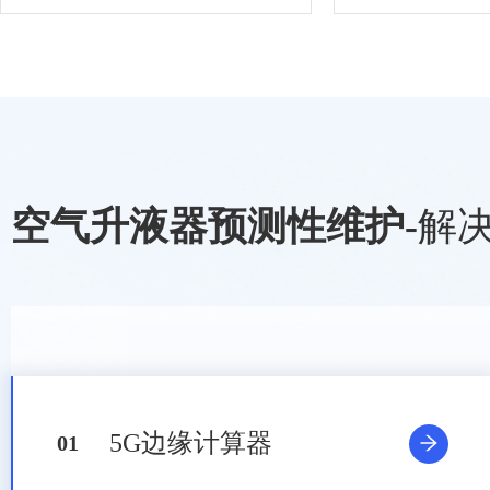
空气升液器预测性维护
-
解
5G边缘计算器
0
1