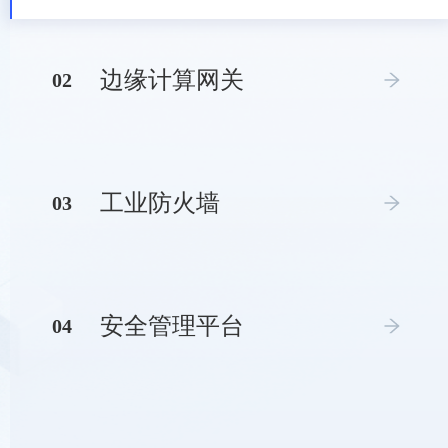
边缘计算网关
0
2
工业防火墙
0
3
安全管理平台
0
4