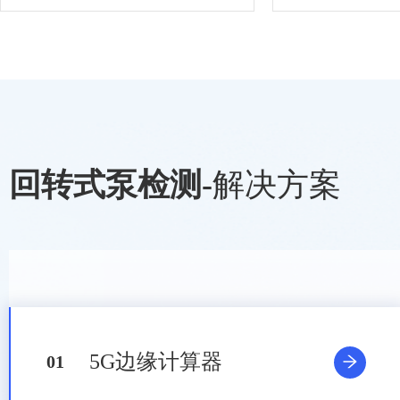
回转式泵检测
-
解决方案
5G边缘计算器
0
1