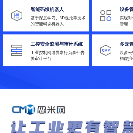
智能码垛机器人
设备
基于深度学习、3D视觉等技术
实现对
的智能码垛机器人
管理
工控安全监测与审计系统
多云
工业控制网络异常行为事件告
以多云
警审计平台
构虚拟