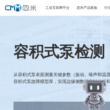
工业互联网平台
忽米产品家族
行
容积式泵检测
从容积式泵表面测量关键参数（振动、噪声和温度
容积式泵故障模型库，实现边缘侧数据实时分析