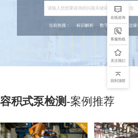
在线咨询
当前热搜：
标识解析
数字孪生
5G边
客服热线
关注我们
回到顶部
容积式泵检测
-
案例推荐