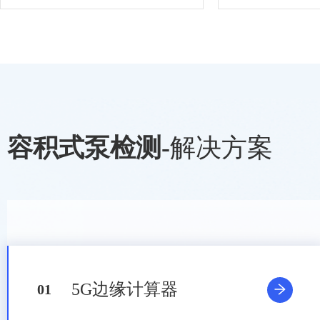
容积式泵检测
-
解决方案
5G边缘计算器
0
1