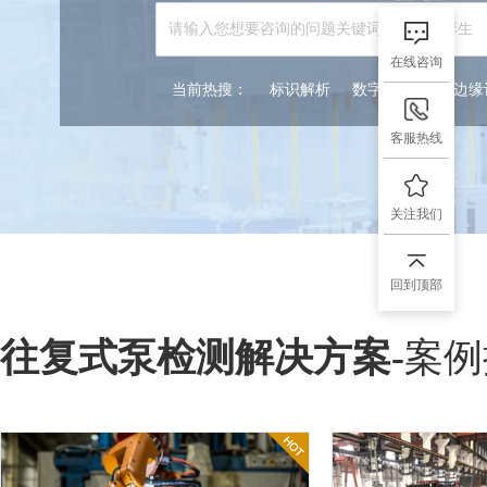
在线咨询
当前热搜：
标识解析
数字孪生
5G边
客服热线
关注我们
回到顶部
往复式泵检测解决方案
-
案例