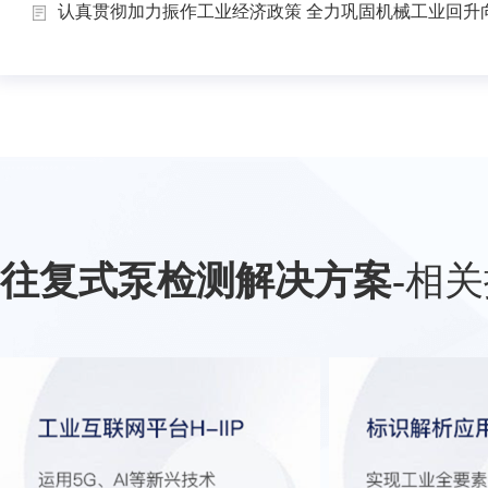
认真贯彻加力振作工业经济政策 全力巩固机械工业回升向.
往复式泵检测解决方案
-
相关