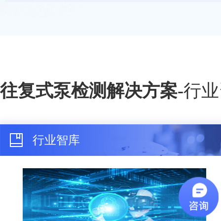
往复式泵检测解决方案
-
行业
行业智库