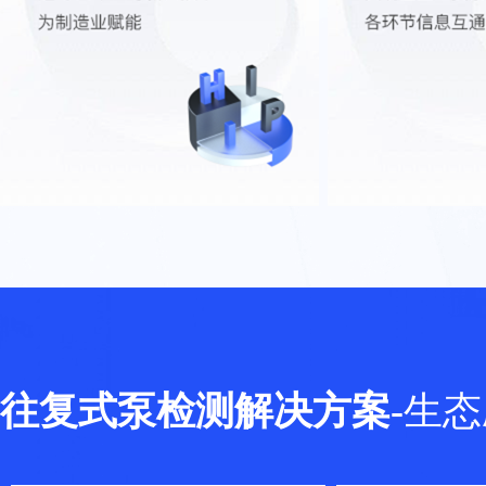
往复式泵检测解决方案
-
生态