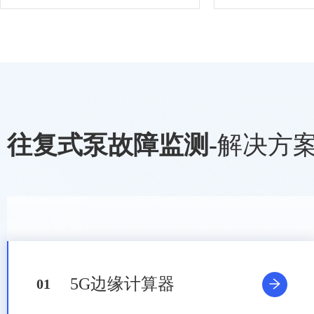
往复式泵故障监测
-
解决方
5G边缘计算器
0
1