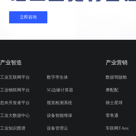
立即咨询
产业智造
产业营销
工业互联网平台
数字孪生体
数据驾驶舱
工业物联网平台
5G边缘计算器
摩配配
忽米开发者平台
视觉检测系统
骑士星球
工业大数据中心
设备智能维保
零售通
工业知识图谱
设备管理云
车联网T-box