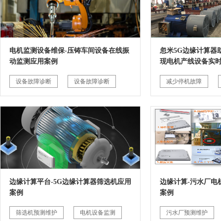
电机监测设备维保-压铸车间设备在线振
忽米5G边缘计算器
动监测应用案例
现电机产线设备实
设备故障诊断
设备故障诊断
减少停机故障
边缘计算平台-5G边缘计算器筛选机应用
边缘计算-污水厂电
案例
案例
筛选机预测维护
电机设备监测
污水厂预测维护