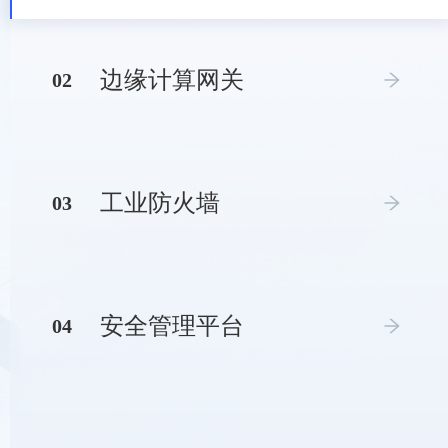
边缘计算网关
0
2
工业防火墙
0
3
安全管理平台
0
4