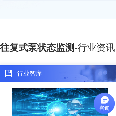
往复式泵状态监测
-
行业资讯
行业智库