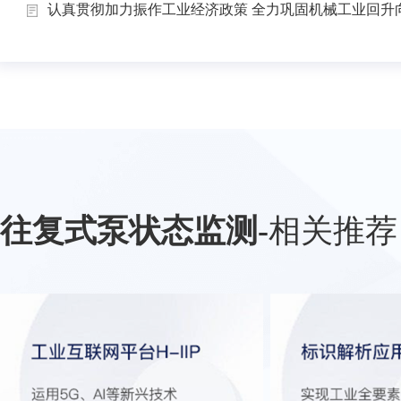
认真贯彻加力振作工业经济政策 全力巩固机械工业回升向.
往复式泵状态监测
-
相关推荐