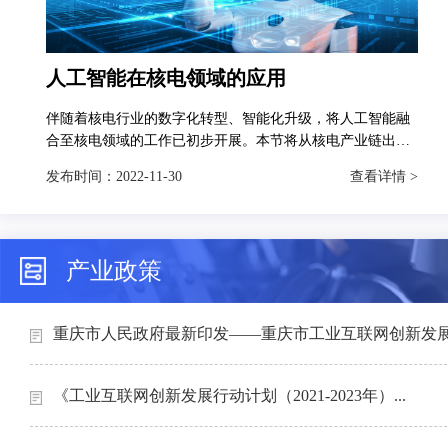
人工智能在核电领域的应用
伴随着核电行业的数字化转型、智能化升级，将人工智能融
合至核电领域的工作已初步开展。本节将从核电产业链出
发，分别对人工智能技术在智慧矿山、智能设计、智能制造
发布时间：
2022-11-30
查看详情 >
和智能运维4个场景下的典型应用进行介绍。
产业政策
重庆市人民政府最新印发——重庆市工业互联网创新发展行
《工业互联网创新发展行动计划（2021-2023年）...