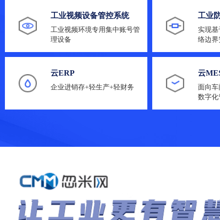
工业视频设备管控系统
工业
工业视频环境专用集中账号管
实现基
理设备
络边界
云ERP
云ME
企业进销存+轻生产+轻财务
面向车
数字化