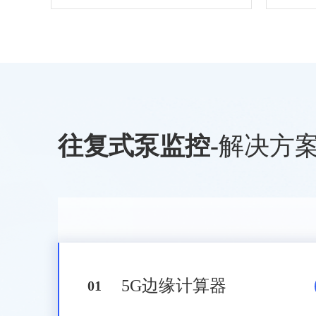
往复式泵监控
-
解决方
5G边缘计算器
0
1