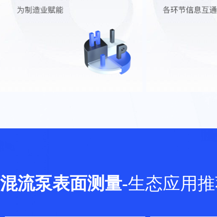
混流泵表面测量
-
生态应用推