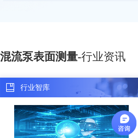
混流泵表面测量
-
行业资讯
行业智库