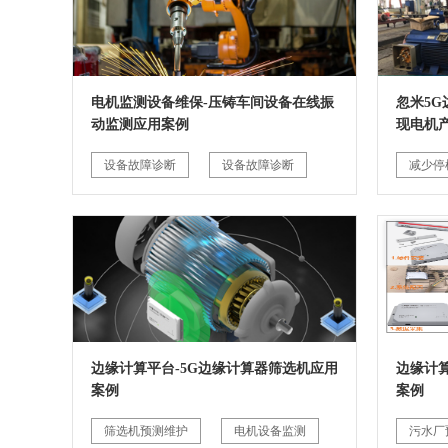
电机监测设备维保-压铸车间设备在线振
忽米5
动监测应用案例
现电机
设备故障诊断
设备故障诊断
减少停
边缘计算平台-5G边缘计算器筛选机应用
边缘计
案例
案例
筛选机预测维护
电机设备监测
污水厂