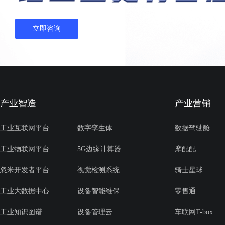
立即咨询
产业智造
产业营销
工业互联网平台
数字孪生体
数据驾驶舱
工业物联网平台
5G边缘计算器
摩配配
忽米开发者平台
视觉检测系统
骑士星球
工业大数据中心
设备智能维保
零售通
工业知识图谱
设备管理云
车联网T-box