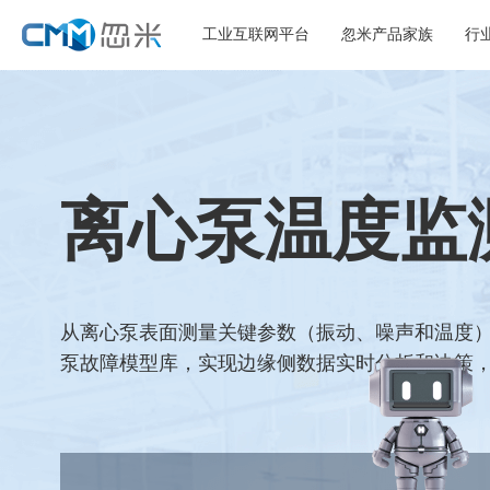
工业互联网平台
忽米产品家族
行
离心泵温度监
从离心泵表面测量关键参数（振动、噪声和温度）
泵故障模型库，实现边缘侧数据实时分析和决策