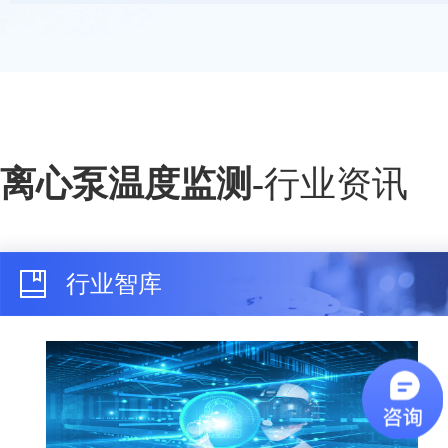
离心泵温度监测
-
行业资讯
行业智库