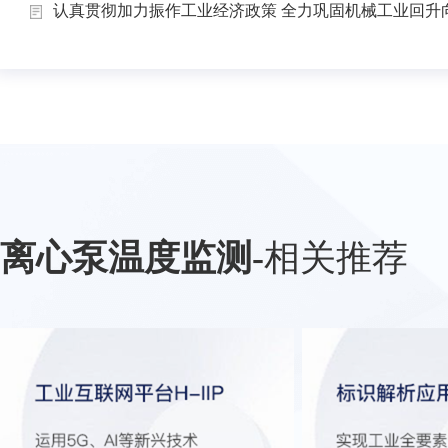
认真贯彻加力振作工业经济政策 全力巩固机械工业回升向.
离心泵温度监测
-
相关推荐