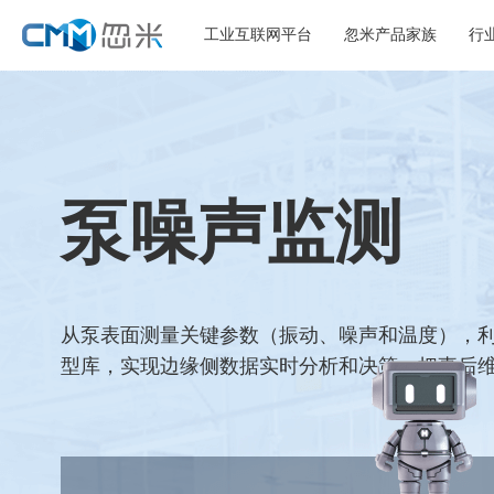
工业互联网平台
忽米产品家族
行
泵噪声监测
从泵表面测量关键参数（振动、噪声和温度），利
型库，实现边缘侧数据实时分析和决策，把事后