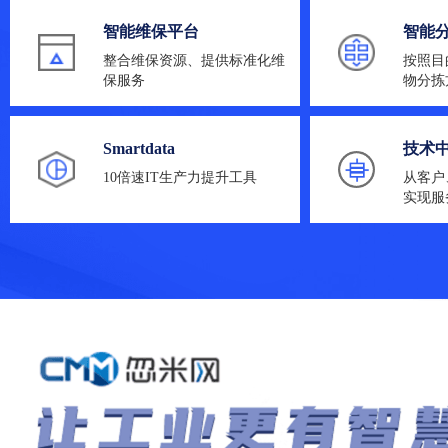
智能维保平台
智能
整合维保资源、提供标准化维
按照目
保服务
物分拣
Smartdata
技术中台
10倍速IT生产力提升工具
从客户
实现服