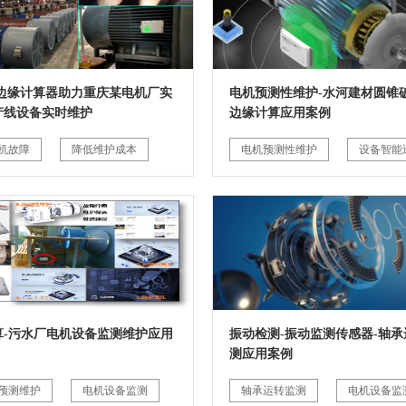
G边缘计算器助力重庆某电机厂实
电机预测性维护-水河建材圆锥破
产线设备实时维护
边缘计算应用案例
机故障
降低维护成本
电机预测性维护
设备智能
算-污水厂电机设备监测维护应用
振动检测-振动监测传感器-轴承
测应用案例
预测维护
电机设备监测
轴承运转监测
电机设备监