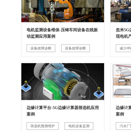
电机监测设备维保-压铸车间设备在线振
忽米5
动监测应用案例
现电机
设备故障诊断
设备故障诊断
减少停
边缘计算平台-5G边缘计算器筛选机应用
边缘计
案例
案例
筛选机预测维护
电机设备监测
污水厂