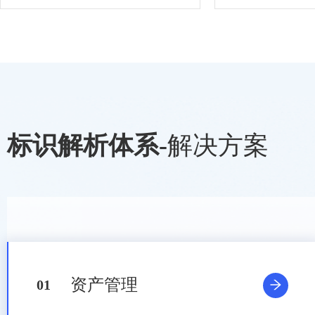
标识解析体系
-
解决方案
资产管理
0
1