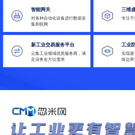
智能网关
三维
对各种自动化设备进行数据采
专注于
集和联网
新工业交易服务平台
工业
云集工业领域优质服务商，满
实现基
足业务全方位需求
络边界