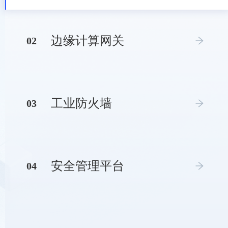
边缘计算网关
0
2
工业防火墙
0
3
安全管理平台
0
4