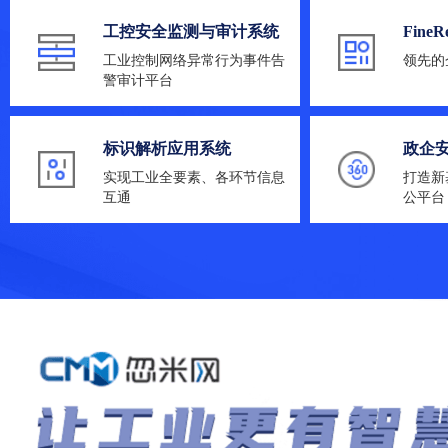
工控安全监测与审计系统
FineR
工业控制网络异常行为事件告
领先的
警审计平台
标识解析应用系统
政企
实现工业全要素、各环节信息
打造新
互通
公平台