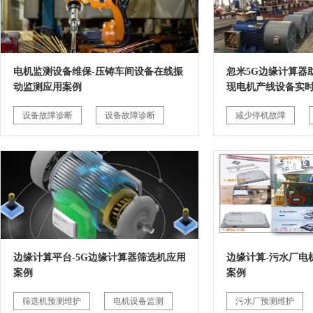
电机监测设备维保-压铸车间设备在线振
忽米5G边缘计算器
动监测应用案例
现电机产线设备实
设备故障诊断
设备故障诊断
减少停机故障
边缘计算平台-5G边缘计算器筛选机应用
边缘计算-污水厂电
案例
案例
筛选机预测维护
电机设备监测
污水厂预测维护