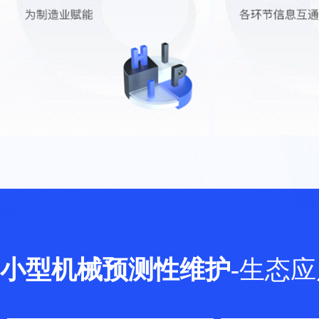
小型机械预测性维护
-
生态应