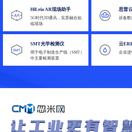
HiLeia AR现场助手
思普
5G时代3D通讯，实景融合如
设备数
临现场
SMT光学检测仪
云ER
用于电子制造生产线（SMT）
企业进
中主要检测装置