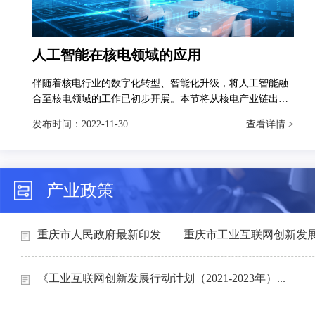
人工智能在核电领域的应用
伴随着核电行业的数字化转型、智能化升级，将人工智能融
合至核电领域的工作已初步开展。本节将从核电产业链出
发，分别对人工智能技术在智慧矿山、智能设计、智能制造
发布时间：
2022-11-30
查看详情 >
和智能运维4个场景下的典型应用进行介绍。
产业政策
重庆市人民政府最新印发——重庆市工业互联网创新发展行
《工业互联网创新发展行动计划（2021-2023年）...