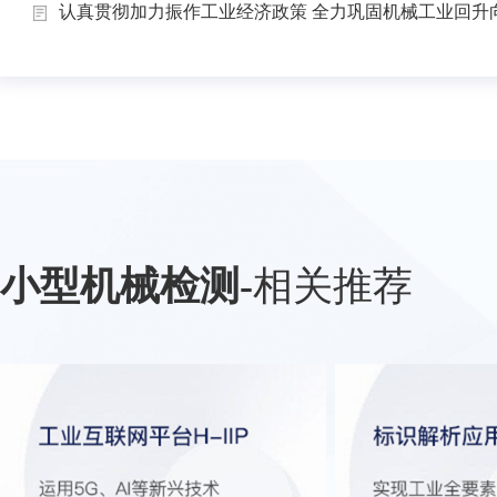
认真贯彻加力振作工业经济政策 全力巩固机械工业回升向.
小型机械检测
-
相关推荐