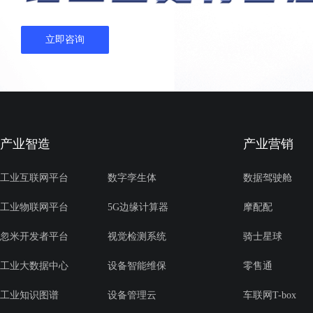
立即咨询
产业智造
产业营销
工业互联网平台
数字孪生体
数据驾驶舱
工业物联网平台
5G边缘计算器
摩配配
忽米开发者平台
视觉检测系统
骑士星球
工业大数据中心
设备智能维保
零售通
工业知识图谱
设备管理云
车联网T-box