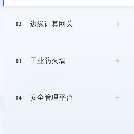
边缘计算网关
0
2
工业防火墙
0
3
安全管理平台
0
4