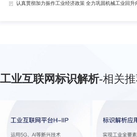
认真贯彻加力振作工业经济政策 全力巩固机械工业回升向.
工业互联网标识解析
-
相关推