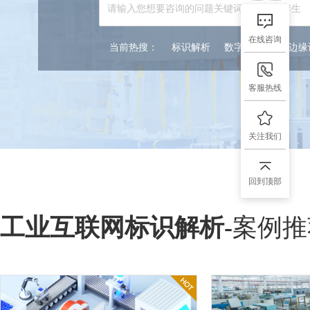
在线咨询
当前热搜：
标识解析
数字孪生
5G边
客服热线
关注我们
回到顶部
工业互联网标识解析
-
案例推