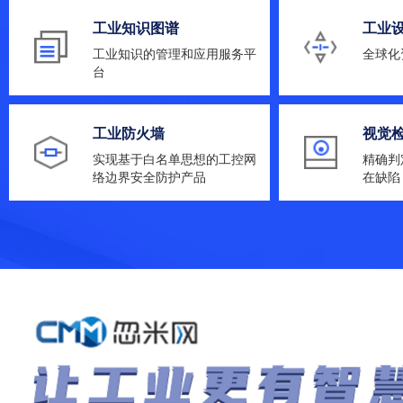
工业知识图谱
工业
工业知识的管理和应用服务平
全球化
台
工业防火墙
视觉
实现基于白名单思想的工控网
精确判
络边界安全防护产品
在缺陷