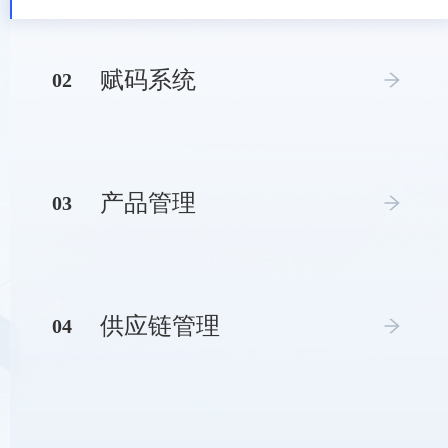
赋码系统
0
2
产品管理
0
3
供应链管理
0
4