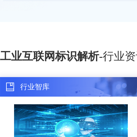
工业互联网标识解析
-
行业资
行业智库