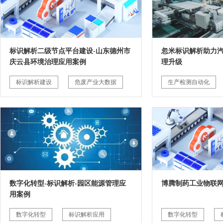
标识解析二级节点平台建设-山东德州市
忽米标识解析助力
庆云县环境治理应用案例
理升级
标识解析建设
危废产业大数据
生产检测自动化
数字化转型-标识解析-园区能源管理应
博腾制药工业物联
用案例
数字化转型
标识解析应用
数字化转型