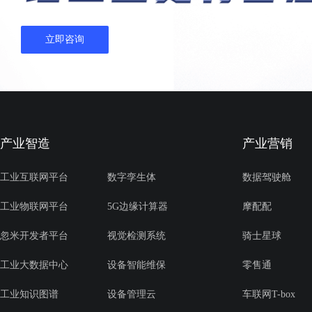
立即咨询
产业智造
产业营销
工业互联网平台
数字孪生体
数据驾驶舱
工业物联网平台
5G边缘计算器
摩配配
忽米开发者平台
视觉检测系统
骑士星球
工业大数据中心
设备智能维保
零售通
工业知识图谱
设备管理云
车联网T-box