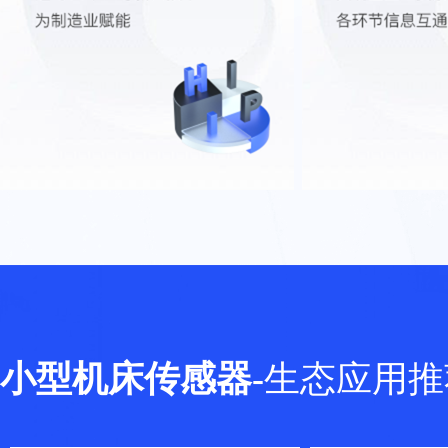
小型机床传感器
-
生态应用推