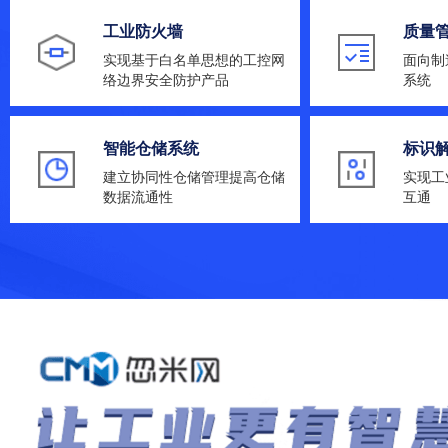
工业防火墙
质量
实现基于白名单思想的工控网
面向制
络边界安全防护产品
系统
智能仓储系统
标识
建立协同性仓储管理提高仓储
实现工
数据流通性
互通