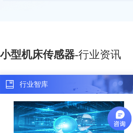
小型机床传感器
-
行业资讯
行业智库