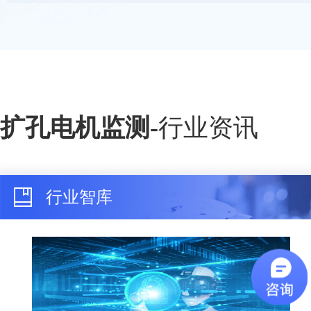
扩孔电机监测
-
行业资讯
行业智库