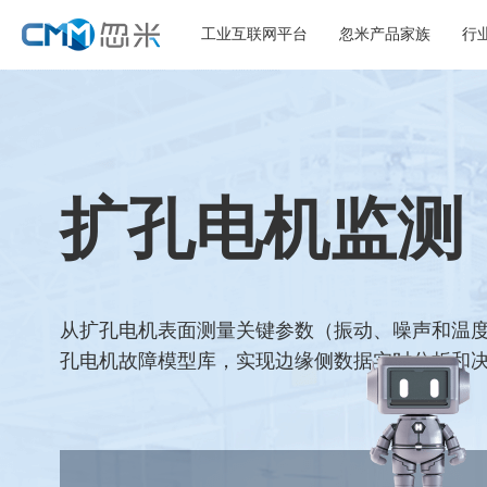
工业互联网平台
忽米产品家族
行
扩孔电机监测
从扩孔电机表面测量关键参数（振动、噪声和温度
孔电机故障模型库，实现边缘侧数据实时分析和