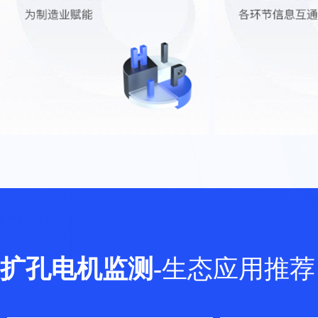
扩孔电机监测
-
生态应用推荐