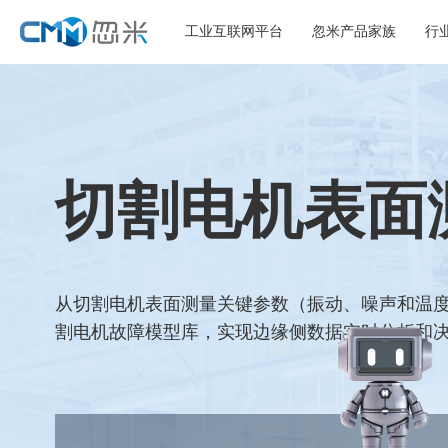
工业互联网平台
忽米产品家族
行
切割电机表面
从切割电机表面测量关键参数（振动、噪声和温度
割电机故障模型库，实现边缘侧数据实时分析和