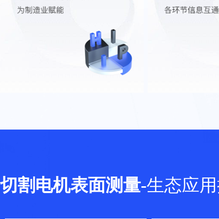
切割电机表面测量
-
生态应用