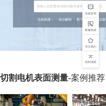
在线咨询
当前热搜：
标识解析
数字孪生
5G边
客服热线
关注我们
回到顶部
切割电机表面测量
-
案例推荐