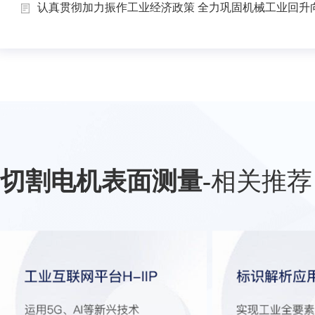
认真贯彻加力振作工业经济政策 全力巩固机械工业回升向.
切割电机表面测量
-
相关推荐