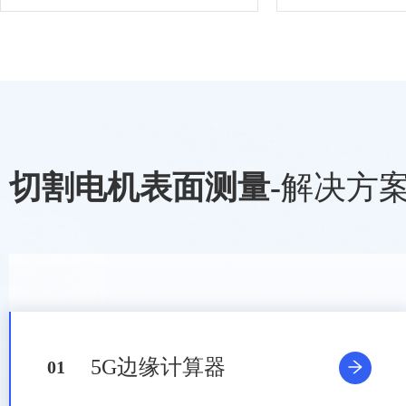
切割电机表面测量
-
解决方
5G边缘计算器
0
1