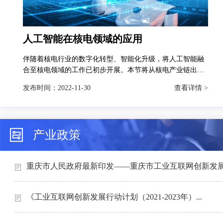
人工智能在核电领域的应用
伴随着核电行业的数字化转型、智能化升级，将人工智能融
合至核电领域的工作已初步开展。本节将从核电产业链出
发，分别对人工智能技术在智慧矿山、智能设计、智能制造
发布时间：
2022-11-30
查看详情 >
和智能运维4个场景下的典型应用进行介绍。
产业政策
重庆市人民政府最新印发——重庆市工业互联网创新发展行
《工业互联网创新发展行动计划（2021-2023年）...