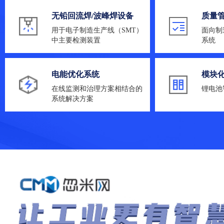
无铅回流焊/波峰焊设备
质量
用于电子制造生产线（SMT）
面向制
中主要检测装置
系统
电能优化系统
模块
在线监测和治理方案相结合的
锂电池
系统解决方案