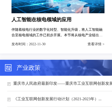
人工智能在核电领域的应用
伴随着核电行业的数字化转型、智能化升级，将人工智能融
合至核电领域的工作已初步开展。本节将从核电产业链出
发，分别对人工智能技术在智慧矿山、智能设计、智能制造
发布时间：
2022-11-30
查看详情 >
和智能运维4个场景下的典型应用进行介绍。
产业政策
重庆市人民政府最新印发——重庆市工业互联网创新发展行
《工业互联网创新发展行动计划（2021-2023年）...