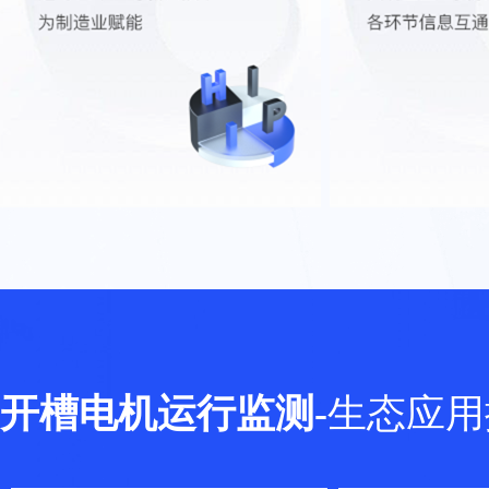
开槽电机运行监测
-
生态应用